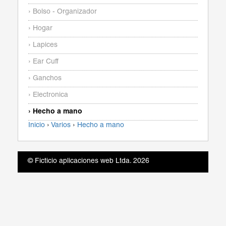
› Bolso - Organizador
› Hogar
› Lapices
› Ear Cuff
› Ganchos
› Electronica
› Hecho a mano
Inicio
›
Varios
›
Hecho a mano
© Ficticio aplicaciones web Ltda. 2026